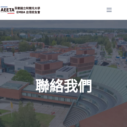
跳
至
主
要
內
容
聯絡我們