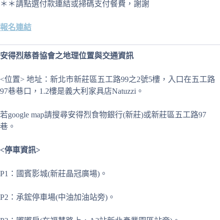
＊＊請點選付款連結或掃碼支付餐費，謝謝
報名連結
安得烈慈善協會之地理位置與交通資訊
<位置> 地址：新北市新莊區五工路99之2號5樓，入口在五工路
97巷巷口，1.2樓是義大利家具店Natuzzi。
若google map請搜尋安得烈食物銀行(新莊)或新莊區五工路97
巷。
<停車資訊>
P1：國賓影城(新莊晶冠廣場)。
P2：承鋐停車場(中油加油站旁)。