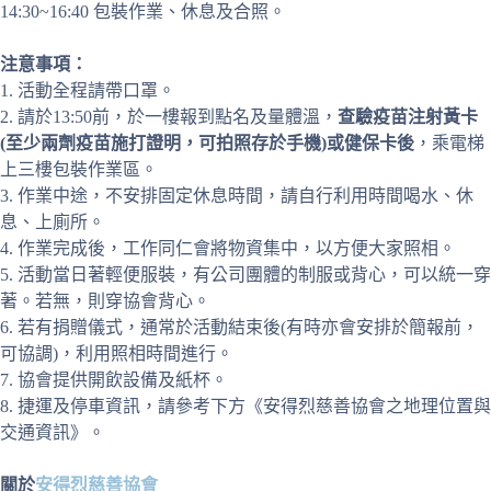
14:30~16:40 包裝作業、休息及合照。
注意事項：
1. 活動全程請帶口罩。
2. 請於13:50前，於一樓報到點名及量體溫，
查驗疫苗注射黃卡
(至少兩劑疫苗施打證明，可拍照存於手機)或健保卡後
，乘電梯
上三樓包裝作業區。
3. 作業中途，不安排固定休息時間，請自行利用時間喝水、休
息、上廁所。
4. 作業完成後，工作同仁會將物資集中，以方便大家照相。
5. 活動當日著輕便服裝，有公司團體的制服或背心，可以統一穿
著。若無，則穿協會背心。
6. 若有捐贈儀式，通常於活動結束後(有時亦會安排於簡報前，
可協調)，利用照相時間進行。
7. 協會提供開飲設備及紙杯。
8. 捷運及停車資訊，請參考下方《安得烈慈善協會之地理位置與
交通資訊》。
關於
安得烈慈善協會